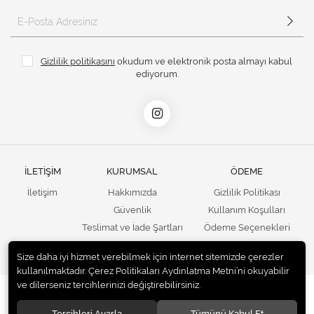
Gizlilik politikasını
okudum ve elektronik posta almayı kabul
ediyorum.
İLETİŞİM
KURUMSAL
ÖDEME
İletişim
Hakkımızda
Gizlilik Politikası
Güvenlik
Kullanım Koşulları
Teslimat ve İade Şartları
Ödeme Seçenekleri
Kargo Seçenekleri
Satış Sözleşmesi
Size daha iyi hizmet verebilmek için internet sitemizde çerezler
kullanılmaktadır. Çerez Politikaları Aydınlatma Metni’ni okuyabilir
ve dilerseniz tercihlerinizi değiştirebilirsiniz.
© 2020
UNails Turkey
. Tüm hakları saklıdır.
Tercihleri Ayarla
Tümünü Kabul Et