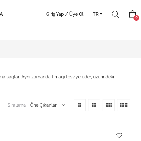
A
Giriş Yap / Üye Ol
TR
0
unma sağlar. Aynı zamanda tırnağı tesviye eder, üzerindeki
Sıralama