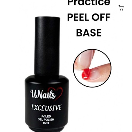
Diğer Sıvılar
Diğer Ürünler
EXCLUSIVE
FIRCA
Gel System
Gel Tips
indirimli setler
Kalıcı Oje - Klasik Seri
Kalıcı Oje - Özel Seriler
krom ve inci tozu
Nail Art
Paint Gel
Poly Gel
Primer
Sticker