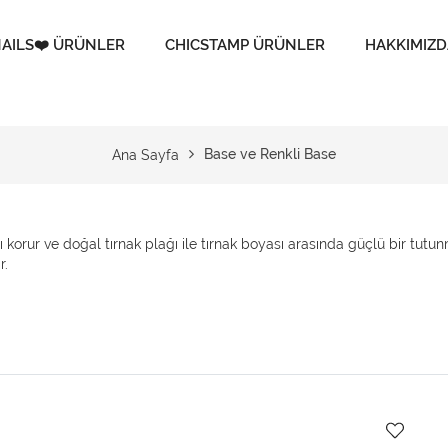
AILS❤️ ÜRÜNLER
CHICSTAMP ÜRÜNLER
HAKKIMIZD
Base ve Renkli Base
Ana Sayfa
ğı korur ve doğal tırnak plağı ile tırnak boyası arasında güçlü bir tut
r.