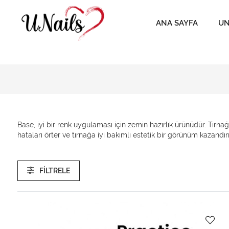
ANA SAYFA
UN
Base, iyi bir renk uygulaması için zemin hazırlık ürünüdür. Tırna
hataları örter ve tırnağa iyi bakımlı estetik bir görünüm kazandırı
Kategoriler
FILTRELE
Base ve Renkli Base
Chrome Liquid
CİHAZLAR