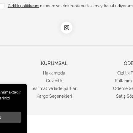
Gizlilik politikasını
okudum ve elektronik posta almayı kabul ediyorum
KURUMSAL
ÖD
Hakkımızda
Gizlilik 
Güvenlik
Kullanım 
Teslimat ve İade Şartları
Ödeme Se
anılmaktadır.
Kargo Seçenekleri
Satış Sö
rinizi
t