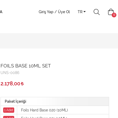
A
Giriş Yap / Üye Ol
TR
0
FOILS BASE 10ML SET
UNS-0086
2.178,00
Paket İçeriği
Foils Hard Base 020 (10ML)
1 Adet