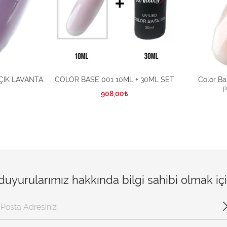
AÇIK LAVANTA
COLOR BASE 001 10ML + 30ML SET
Color B
P
908,00
 duyurularımız hakkında bilgi sahibi olmak i