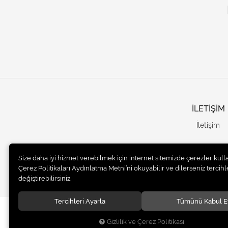
İLETİŞİM
İletişim
Size daha iyi hizmet verebilmek için internet sitemizde çerezler kull
Çerez Politikaları Aydınlatma Metni’ni okuyabilir ve dilerseniz tercihle
değiştirebilirsiniz.
Tercihleri Ayarla
Tümünü Kabul E
© 2020
UNails Turkey
. Tüm hakları saklıdır.
Gizlilik ve Çerez Politikası