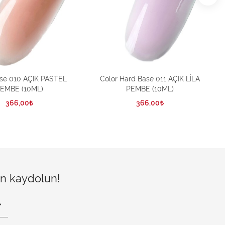
ase 010 AÇIK PASTEL
Color Hard Base 011 AÇIK LİLA
C
EMBE (10ML)
PEMBE (10ML)
366,00
366,00
çin kaydolun!