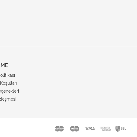
.
EME
Politikası
Koşulları
çenekleri
zleşmesi