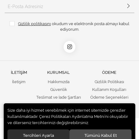
Gizlilik politikasını
okudum ve elektronik posta almayı kabul
ediyorum.
İLETİŞİM
KURUMSAL
ÖDEME
İletişim
Hakkımızda
Gizlilik Politikası
Güvenlik
Kullanım Koşulları
Teslimat ve İade Şartları
Ödeme Seçenekleri
Kargo Seçenekleri
Satış Sözleşmesi
Size daha iyi hizmet verebilmek için internet sitemizde çerezler
kullanılmaktadır. Çerez Politikaları Aydınlatma Metni’ni okuyabilir
ve dilerseniz tercihlerinizi değiştirebilirsiniz.
© 2020
UNails Turkey
. Tüm hakları saklıdır.
Tercihleri Ayarla
Tümünü Kabul Et