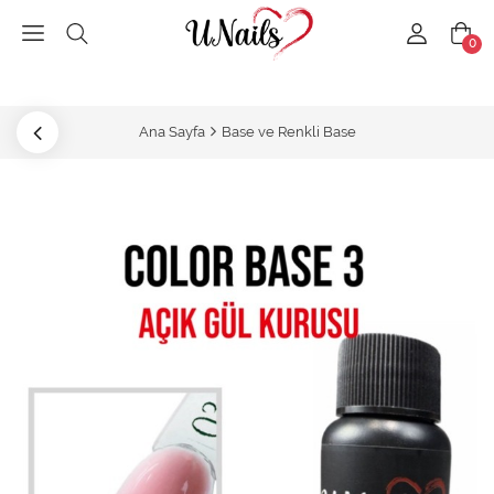
0
Ana Sayfa
Base ve Renkli Base