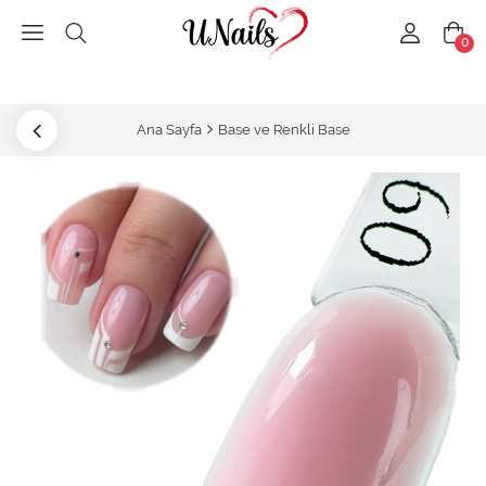
0
Ana Sayfa
Base ve Renkli Base