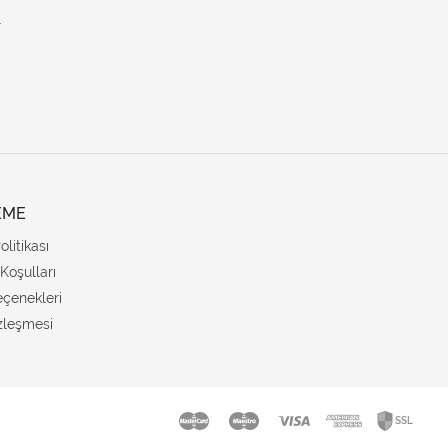
.
EME
Politikası
Koşulları
çenekleri
zleşmesi