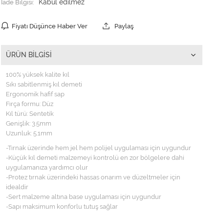
İade Bilgisi:
Fiyatı Düşünce Haber Ver
Paylaş
ÜRÜN BILGISI
100% yüksek kalite kıl
Sıkı sabitlenmiş kıl demeti
Ergonomik hafif sap
Fırça formu: Düz
Kıl türü: Sentetik
Genişlik: 3.5mm
Uzunluk: 5.1mm
-Tırnak üzerinde hem jel hem polijel uygulaması için uygundur
-Küçük kıl demeti malzemeyi kontrolü en zor bölgelere dahi
uygulamanıza yardımcı olur
-Protez tırnak üzerindeki hassas onarım ve düzeltmeler için
idealdir
-Sert malzeme altına base uygulaması için uygundur
-Sapı maksimum konforlu tutuş sağlar