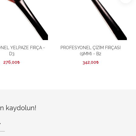
NEL YELPAZE FIRÇA -
PROFESYONEL ÇİZİM FIRÇASI
D3
(9MM) - B2
276,00
342,00
çin kaydolun!