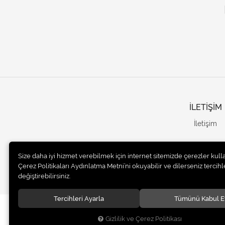
İLETİŞİM
İletişim
Size daha iyi hizmet verebilmek için internet sitemizde çerezler kull
Çerez Politikaları Aydınlatma Metni’ni okuyabilir ve dilerseniz tercihle
değiştirebilirsiniz.
Tercihleri Ayarla
Tümünü Kabul E
© 2020
UNails Turkey
. Tüm hakları saklıdır.
Gizlilik ve Çerez Politikası