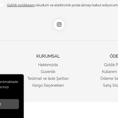
Gizlilik politikasını
okudum ve elektronik posta almayı kabul ediyorum
KURUMSAL
ÖD
Hakkımızda
Gizlilik 
Güvenlik
Kullanım 
Teslimat ve İade Şartları
Ödeme Se
anılmaktadır.
Kargo Seçenekleri
Satış Sö
rinizi
t