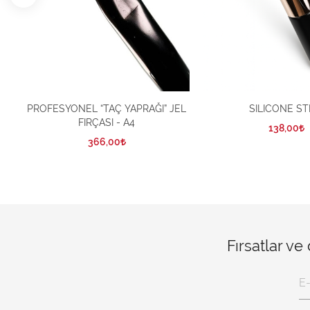
PROFESYONEL “TAÇ YAPRAĞI” JEL
SILICONE ST
FIRÇASI - A4
138,00
366,00
Fırsatlar ve