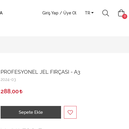
A
Giriş Yap / Üye Ol
TR
0
PROFESYONEL JEL FIRÇASI - A3
2024-03
288,00
Sepete Ekle