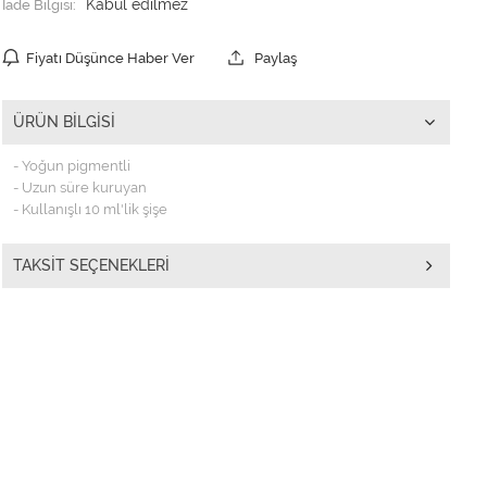
İade Bilgisi:
Fiyatı Düşünce Haber Ver
Paylaş
ÜRÜN BILGISI
- Yoğun pigmentli
- Uzun süre kuruyan
- Kullanışlı 10 ml'lik şişe
TAKSIT SEÇENEKLERI