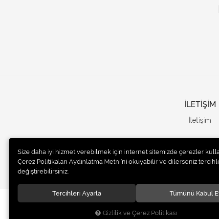
İLETİŞİM
İletişim
Size daha iyi hizmet verebilmek için internet sitemizde çerezler kull
Çerez Politikaları Aydınlatma Metni’ni okuyabilir ve dilerseniz tercihle
değiştirebilirsiniz.
Tercihleri Ayarla
Tümünü Kabul E
© 2020
UNails Turkey
. Tüm hakları saklıdır.
Gizlilik ve Çerez Politikası