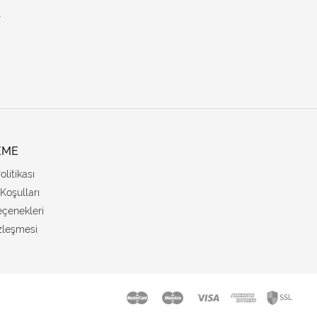
.
EME
Politikası
Koşulları
çenekleri
zleşmesi