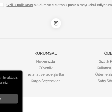
Gizlilik politikasını
okudum ve elektronik posta almayı kabul ediyorum
KURUMSAL
ÖD
Hakkımızda
Gizlilik 
Güvenlik
Kullanım 
Teslimat ve İade Şartları
Ödeme Se
anılmaktadır.
Kargo Seçenekleri
Satış Sö
rinizi
t