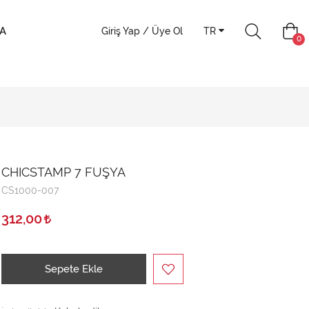
A
Giriş Yap / Üye Ol
TR
0
CHICSTAMP 7 FUŞYA
CS1000-007
312,00
Sepete Ekle