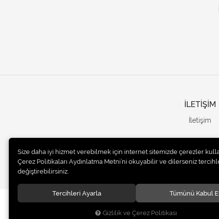
İLETİŞİM
İletişim
Size daha iyi hizmet verebilmek için internet sitemizde çerezler kull
Çerez Politikaları Aydınlatma Metni’ni okuyabilir ve dilerseniz tercihle
değiştirebilirsiniz.
Tercihleri Ayarla
Tümünü Kabul E
© 2020
UNails Turkey
. Tüm hakları saklıdır.
Gizlilik ve Çerez Politikası