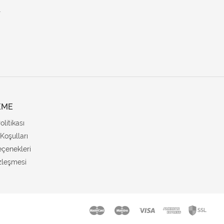
.
EME
Politikası
Koşulları
çenekleri
zleşmesi