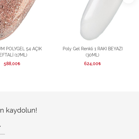
UM POLYGEL 54 AÇIK
Poly Gel Renkli 1 RAKI BEYAZI
EFTALİ (17ML)
(30ML)
588,00
624,00
çin kaydolun!