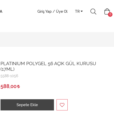
A
Giriş Yap / Üye Ol
TR
0
PLATINIUM POLYGEL 56 AÇIK GÜL KURUSU
(17ML)
5588-1056
588,00
Sepete Ekle