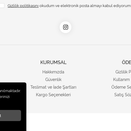
Gizlilik politikasını
okudum ve elektronik posta almayı kabul ediyorum
KURUMSAL
ÖD
Hakkımızda
Gizlilik 
Güvenlik
Kullanım 
Teslimat ve İade Şartları
Ödeme Se
anılmaktadır.
Kargo Seçenekleri
Satış Sö
rinizi
t