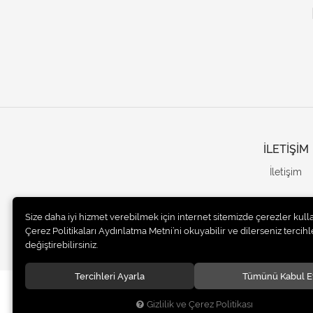
İLETİŞİM
İletişim
Size daha iyi hizmet verebilmek için internet sitemizde çerezler kull
Çerez Politikaları Aydınlatma Metni’ni okuyabilir ve dilerseniz tercihle
değiştirebilirsiniz.
Tercihleri Ayarla
Tümünü Kabul E
© 2020
UNails Turkey
. Tüm hakları saklıdır.
Gizlilik ve Çerez Politikası