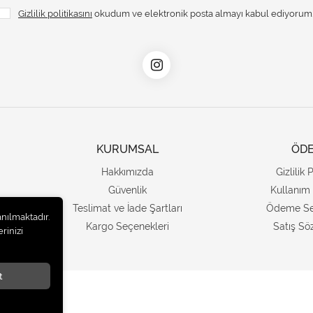
Gizlilik politikasını
okudum ve elektronik posta almayı kabul ediyorum
KURUMSAL
ÖD
Hakkımızda
Gizlilik 
Güvenlik
Kullanım 
Teslimat ve İade Şartları
Ödeme Se
anılmaktadır.
Kargo Seçenekleri
Satış Sö
rinizi
t