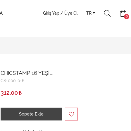
A
Giriş Yap / Üye Ol
TR
0
CHICSTAMP 16 YEŞİL
CS1000-016
312,00
Sepete Ekle