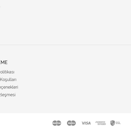
.
EME
Politikası
Koşulları
çenekleri
zleşmesi