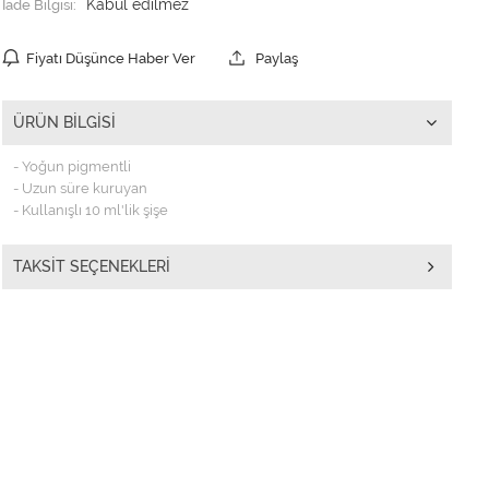
İade Bilgisi:
Fiyatı Düşünce Haber Ver
Paylaş
ÜRÜN BILGISI
- Yoğun pigmentli
- Uzun süre kuruyan
- Kullanışlı 10 ml'lik şişe
TAKSIT SEÇENEKLERI