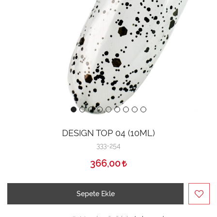
DESIGN TOP 04 (10ML)
333-254
366,00
Sepete Ekle