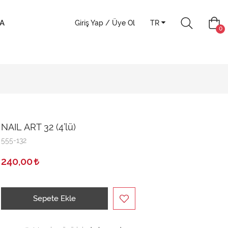
A
Giriş Yap / Üye Ol
TR
0
NAIL ART 32 (4’lü)
555-132
240,00
Sepete Ekle