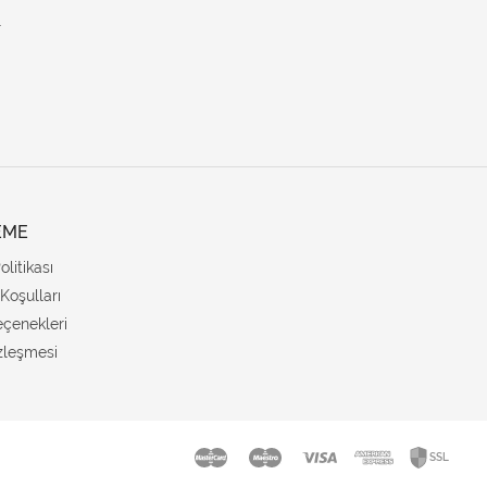
.
EME
Politikası
Koşulları
çenekleri
zleşmesi