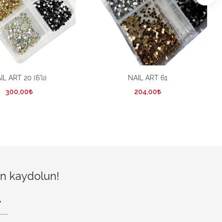
IL ART 20 (6’lı)
NAIL ART 61
300,00
204,00
çin kaydolun!