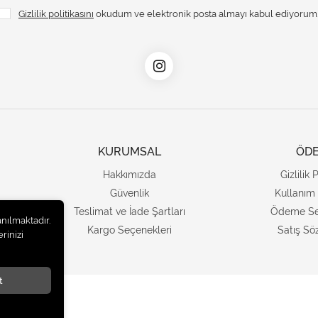
Gizlilik politikasını
okudum ve elektronik posta almayı kabul ediyorum
KURUMSAL
ÖD
Hakkımızda
Gizlilik 
Güvenlik
Kullanım 
Teslimat ve İade Şartları
Ödeme Se
anılmaktadır.
Kargo Seçenekleri
Satış Sö
rinizi
t