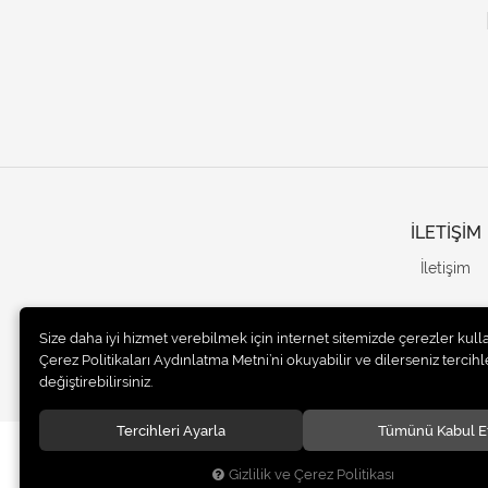
İLETİŞİM
İletişim
Size daha iyi hizmet verebilmek için internet sitemizde çerezler kull
Çerez Politikaları Aydınlatma Metni’ni okuyabilir ve dilerseniz tercihle
değiştirebilirsiniz.
Tercihleri Ayarla
Tümünü Kabul E
© 2020
UNails Turkey
. Tüm hakları saklıdır.
Gizlilik ve Çerez Politikası