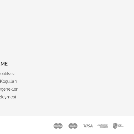
.
EME
Politikası
Koşulları
çenekleri
zleşmesi