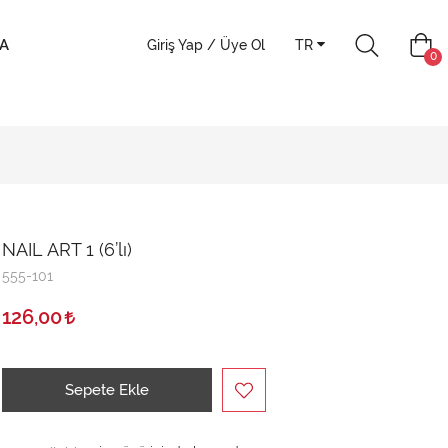
A
Giriş Yap / Üye Ol
TR
0
NAIL ART 1 (6’lı)
555-101
126,00
Sepete Ekle