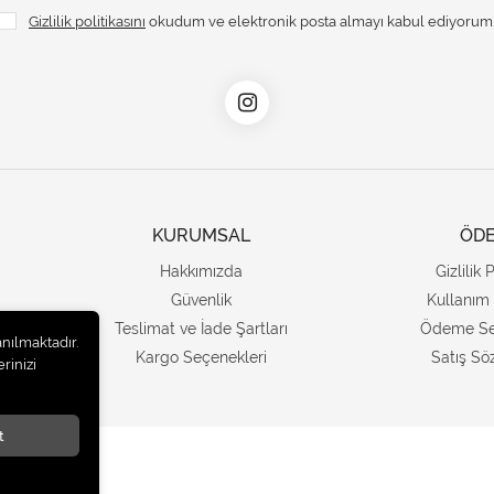
Gizlilik politikasını
okudum ve elektronik posta almayı kabul ediyorum
KURUMSAL
ÖD
Hakkımızda
Gizlilik 
Güvenlik
Kullanım 
Teslimat ve İade Şartları
Ödeme Se
anılmaktadır.
Kargo Seçenekleri
Satış Sö
rinizi
t