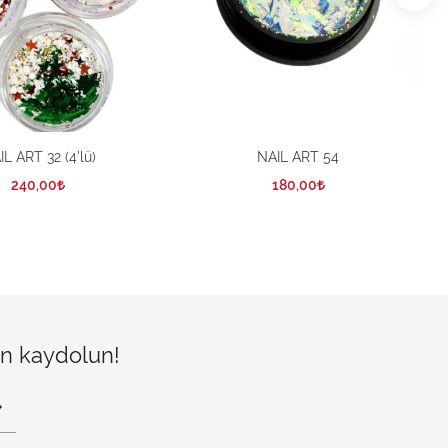
L ART 32 (4’lü)
NAIL ART 54
240,00
180,00
çin kaydolun!