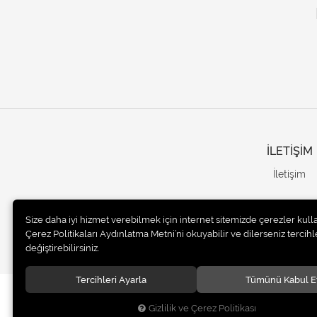
İLETİŞİM
İletişim
Size daha iyi hizmet verebilmek için internet sitemizde çerezler kull
Çerez Politikaları Aydınlatma Metni’ni okuyabilir ve dilerseniz tercihle
değiştirebilirsiniz.
Tercihleri Ayarla
Tümünü Kabul E
© 2020
UNails Turkey
. Tüm hakları saklıdır.
Gizlilik ve Çerez Politikası