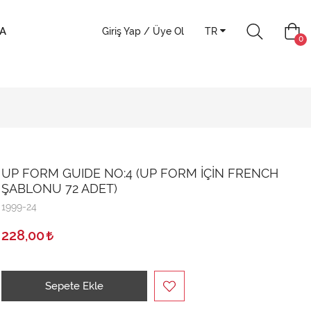
A
Giriş Yap / Üye Ol
TR
0
UP FORM GUIDE NO:4 (UP FORM İÇİN FRENCH
ŞABLONU 72 ADET)
1999-24
228,00
Sepete Ekle