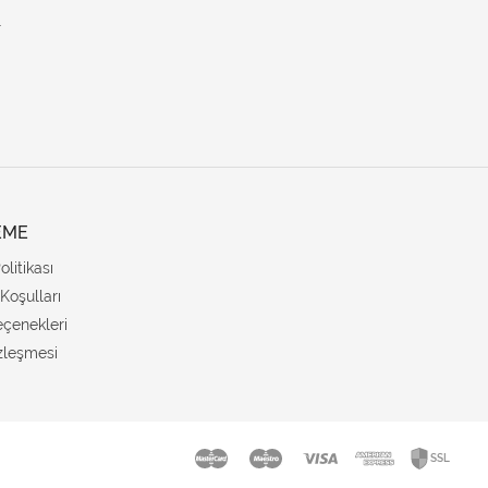
.
EME
Politikası
Koşulları
çenekleri
zleşmesi