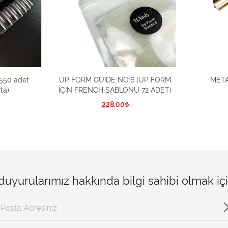
50 adet
UP FORM GUIDE NO:6 (UP FORM
METAL
ta)
İÇİN FRENCH ŞABLONU 72 ADET)
228,00
 duyurularımız hakkında bilgi sahibi olmak i