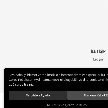
İLETİŞİM
İletişim
Size daha iyi hizmet verebilmek için internet sitemizde çerezler kull
Çerez Politikaları Aydınlatma Metni’ni okuyabilir ve dilerseniz tercihle
değiştirebilirsiniz.
Tercihleri Ayarla
Tümünü Kabul E
© 2020
UNails Turkey
. Tüm hakları saklıdır.
Gizlilik ve Çerez Politikası