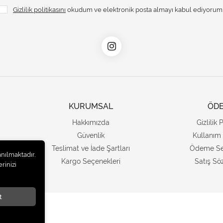
Gizlilik politikasını
okudum ve elektronik posta almayı kabul ediyorum
KURUMSAL
ÖD
Hakkımızda
Gizlilik 
Güvenlik
Kullanım 
Teslimat ve İade Şartları
Ödeme Se
anılmaktadır.
Kargo Seçenekleri
Satış Sö
rinizi
t