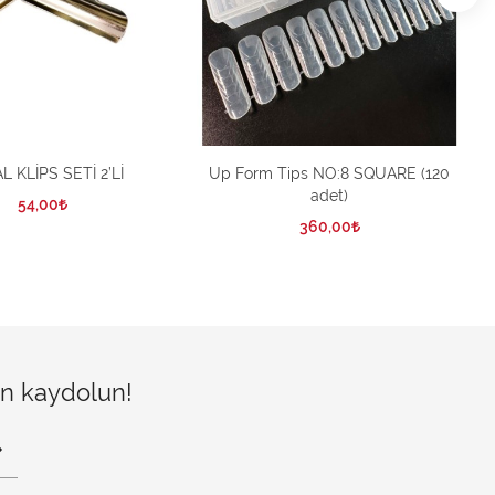
 KLİPS SETİ 2’Lİ
Up Form Tips NO:8 SQUARE (120
adet)
54,00
360,00
çin kaydolun!