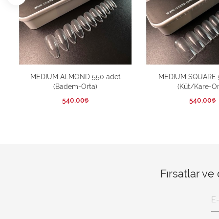
MEDIUM ALMOND 550 adet
MEDIUM SQUARE 5
(Badem-Orta)
(Küt/Kare-Or
540,00
540,00
Fırsatlar ve