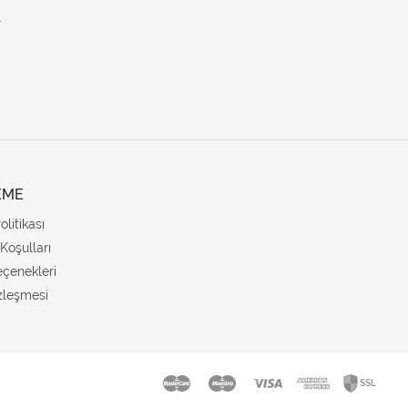
.
EME
Politikası
Koşulları
çenekleri
zleşmesi