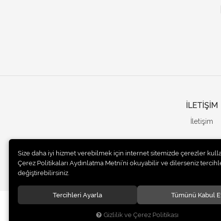
İLETİŞİM
İletişim
Size daha iyi hizmet verebilmek için internet sitemizde çerezler kull
Çerez Politikaları Aydınlatma Metni’ni okuyabilir ve dilerseniz tercihle
değiştirebilirsiniz.
Tercihleri Ayarla
Tümünü Kabul E
© 2020
UNails Turkey
. Tüm hakları saklıdır.
Gizlilik ve Çerez Politikası