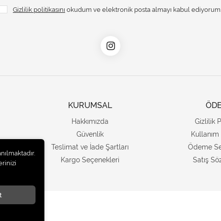
Gizlilik politikasını
okudum ve elektronik posta almayı kabul ediyorum
KURUMSAL
ÖD
Hakkımızda
Gizlilik 
Güvenlik
Kullanım 
Teslimat ve İade Şartları
Ödeme Se
anılmaktadır.
Kargo Seçenekleri
Satış Sö
rinizi
t