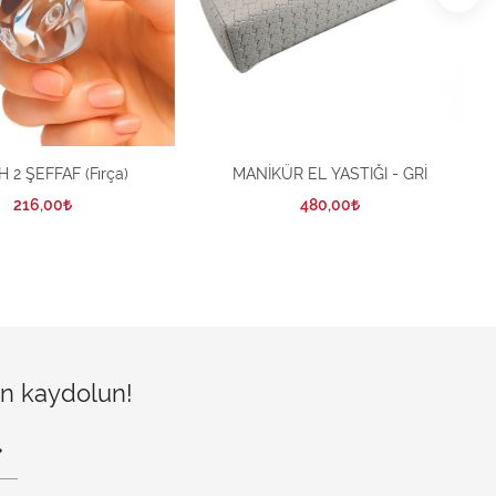
 2 ŞEFFAF (Fırça)
MANİKÜR EL YASTIĞI - GRİ
216,00
480,00
çin kaydolun!