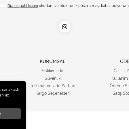
Gizlilik politikasını
okudum ve elektronik posta almayı kabul ediyorum
KURUMSAL
ÖD
Hakkımızda
Gizlilik 
Güvenlik
Kullanım 
Teslimat ve İade Şartları
Ödeme Se
anılmaktadır.
Kargo Seçenekleri
Satış Sö
rinizi
t