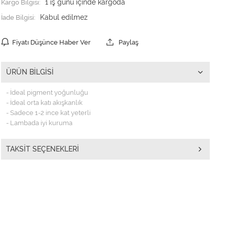
Kargo Bilgisi:
1 iş günü içinde kargoda
İade Bilgisi:
Fiyatı Düşünce Haber Ver
Paylaş
ÜRÜN BILGISI
- İdeal pigment yoğunluğu
- İdeal orta katı akışkanlık
- Sadece 1-2 ince kat yeterli
- Lambada iyi kuruma
TAKSIT SEÇENEKLERI