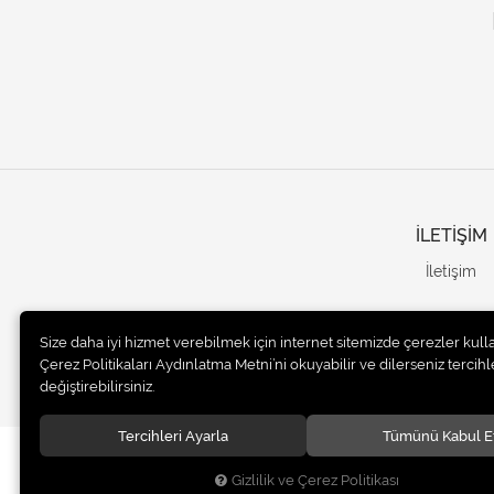
İLETİŞİM
İletişim
Size daha iyi hizmet verebilmek için internet sitemizde çerezler kull
Çerez Politikaları Aydınlatma Metni’ni okuyabilir ve dilerseniz tercihle
değiştirebilirsiniz.
Tercihleri Ayarla
Tümünü Kabul E
© 2020
UNails Turkey
. Tüm hakları saklıdır.
Gizlilik ve Çerez Politikası