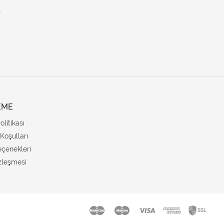
.
EME
Politikası
Koşulları
çenekleri
zleşmesi