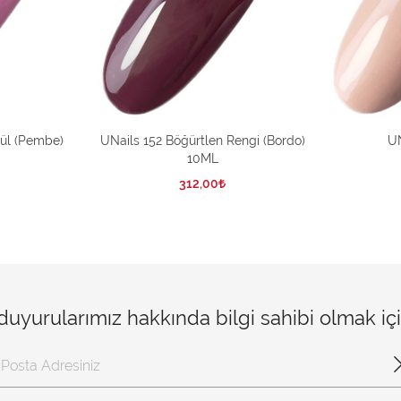
Gül (Pembe)
UNails 152 Böğürtlen Rengi (Bordo)
UN
10ML
312,00
 duyurularımız hakkında bilgi sahibi olmak i