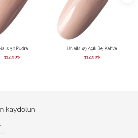
ails 52 Pudra
UNails 49 Açık Bej Kahve
312,00
312,00
çin kaydolun!