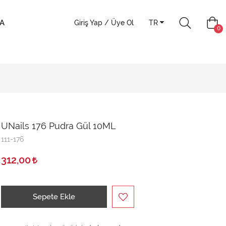
A
Giriş Yap / Üye Ol
TR
0
UNails 176 Pudra Gül 10ML
111-176
312,00
Sepete Ekle