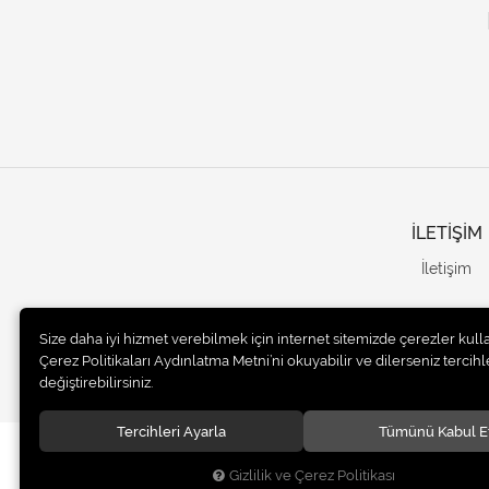
İLETİŞİM
İletişim
Size daha iyi hizmet verebilmek için internet sitemizde çerezler kull
Çerez Politikaları Aydınlatma Metni’ni okuyabilir ve dilerseniz tercihle
değiştirebilirsiniz.
Tercihleri Ayarla
Tümünü Kabul E
© 2020
UNails Turkey
. Tüm hakları saklıdır.
Gizlilik ve Çerez Politikası