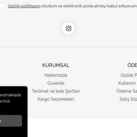
Gizlilik politikasını
okudum ve elektronik posta almayı kabul ediyorum
KURUMSAL
ÖD
Hakkımızda
Gizlilik 
Güvenlik
Kullanım 
Teslimat ve İade Şartları
Ödeme Se
anılmaktadır.
Kargo Seçenekleri
Satış Sö
rinizi
t