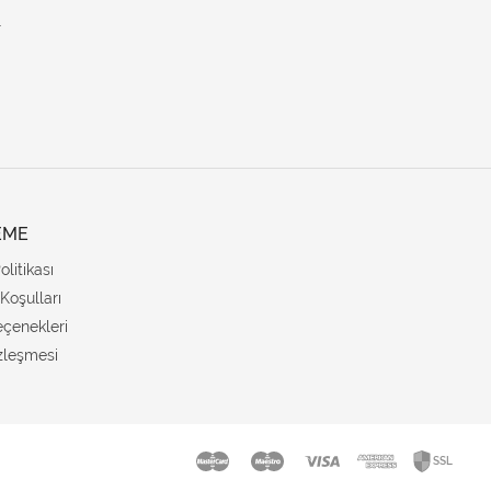
.
EME
Politikası
Koşulları
çenekleri
zleşmesi