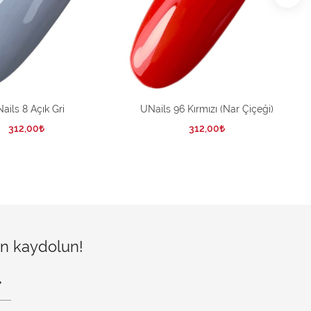
ails 8 Açık Gri
UNails 96 Kırmızı (Nar Çiçeği)
312,00
312,00
çin kaydolun!