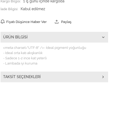
Kargo Bilgisi:
1 iş günü içinde kargoda
İade Bilgisi:
Fiyatı Düşünce Haber Ver
Paylaş
ÜRÜN BILGISI
<meta charset="UTF-8" />- İdeal pigment yoğunluğu
- İdeal orta katı akışkanlık
- Sadece 1-2 ince kat yeterli
- Lambada iyi kuruma
TAKSIT SEÇENEKLERI