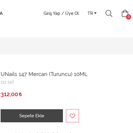
A
Giriş Yap / Üye Ol
TR
0
UNails 147 Mercan (Turuncu) 10ML
111-147
312,00
Sepete Ekle