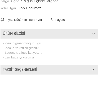
Kargo Bilgisi:
1 iş günü içinde kargoda
İade Bilgisi:
Fiyatı Düşünce Haber Ver
Paylaş
ÜRÜN BILGISI
- İdeal pigment yoğunluğu
- İdeal orta katı akışkanlık
- Sadece 1-2 ince kat yeterli
- Lambada iyi kuruma
TAKSIT SEÇENEKLERI