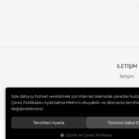
İLETİŞİM
İletişim
Size daha iyi hizmet verebilmek için internet sitemizde çerezler kull
Çerez Politikaları Aydınlatma Metni’ni okuyabilir ve dilerseniz tercihle
değiştirebilirsiniz.
Tercihleri Ayarla
Tümünü Kabul E
© 2020
UNails Turkey
. Tüm hakları saklıdır.
Gizlilik ve Çerez Politikası