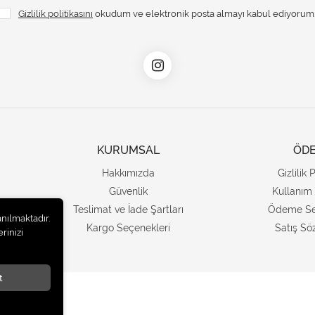
Gizlilik politikasını
okudum ve elektronik posta almayı kabul ediyorum
KURUMSAL
ÖD
Hakkımızda
Gizlilik 
Güvenlik
Kullanım 
Teslimat ve İade Şartları
Ödeme Se
anılmaktadır.
Kargo Seçenekleri
Satış Sö
rinizi
t