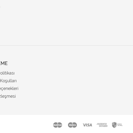
.
EME
Politikası
Koşulları
çenekleri
zleşmesi