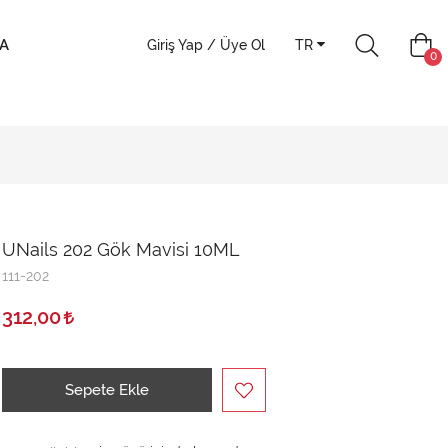
A
Giriş Yap / Üye Ol
TR
0
UNails 202 Gök Mavisi 10ML
111-202
312,00
Sepete Ekle